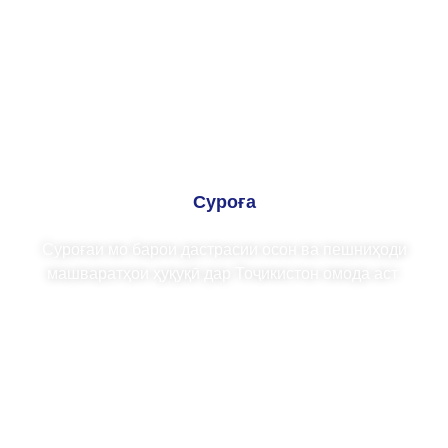
Суроға
Суроғаи мо барои дастрасии осон ва пешниҳоди
машваратҳои ҳуқуқӣ дар Тоҷикистон омода аст.